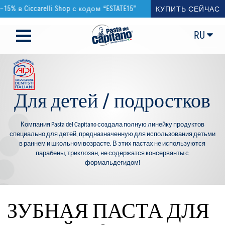
Shop с кодом “ESTATE15”
:sparkl
КУПИТЬ СЕЙЧАС
RU
Для детей / подростков
Компания Pasta del Capitano создала полную линейку продуктов
специально для детей, предназначенную для использования детьми
в раннем и школьном возрасте. В этих пастах не используются
парабены, триклозан, не содержатся консерванты с
формальдегидом!
ЗУБНАЯ ПАСТА ДЛЯ