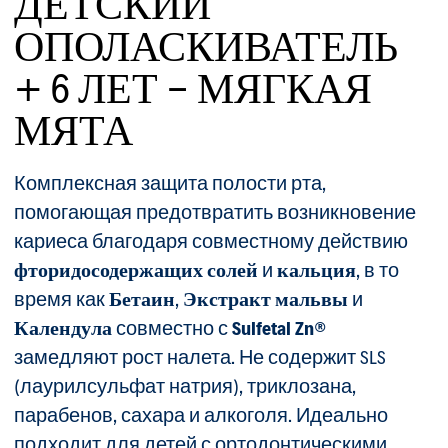
ДЕТСКИЙ
ОПОЛАСКИВАТЕЛЬ
+ 6 ЛЕТ - МЯГКАЯ
МЯТА
Комплексная защита полости рта,
помогающая предотвратить возникновение
кариеса благодаря совместному действию
фторидосодержащих солей
и
кальция
, в то
время как
Бетаин
,
Экстракт мальвы
и
Календула
совместно с
Sulfetal Zn®
замедляют рост налета. Не содержит SLS
(лаурилсульфат натрия), триклозана,
парабенов, сахара и алкоголя. Идеально
подходит для детей с ортодонтическими